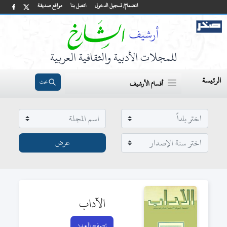
انضمام/ تسجيل الدخول
اتصل بنا
مواقع صديقة
للمجلات الأدبية والثقافية العربية
الرئيسة
بحث
أقسام الأرشيف
الآداب
تصفح العدد