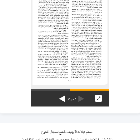
1
من
2
معظم مجلات الأرشيف تخضع للمجال المفتوح
نلتزم بالنسبة للمؤلف الذي لم نتواصل معه بنصوص المادة العاشرة من اتفاقية برن