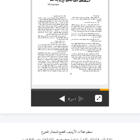
1
من
9
معظم مجلات الأرشيف تخضع للمجال المفتوح
نلتزم بالنسبة للمؤلف الذي لم نتواصل معه بنصوص المادة العاشرة من اتفاقية برن