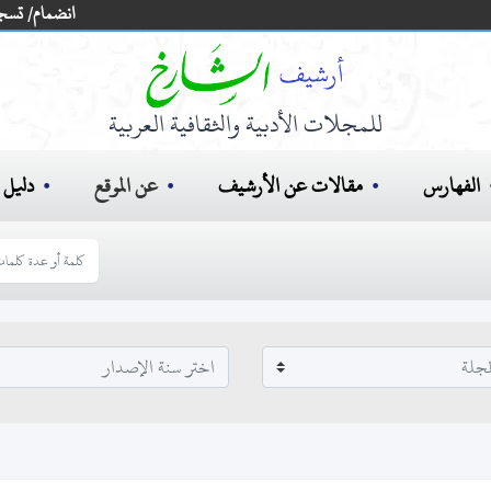
انضمام/ تسج
للمجلات الأدبية والثقافية العربية
الفهارس
مقالات عن الأرشيف
عن الموقع
دليل ا