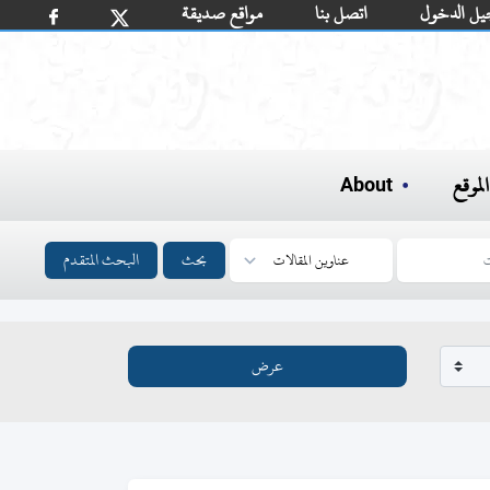
يل الدخول
اتصل بنا
مواقع صديقة
لموقع
About
بحث
البحث المتقدم