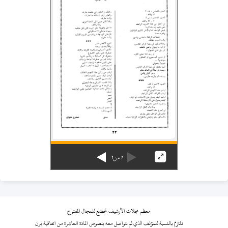
1
من
1
معظم مجلات الأرشيف تخضع للمجال المفتوح
نلتزم بالنسبة للمؤلف الذي لم نتواصل معه بنصوص المادة العاشرة من اتفاقية برن