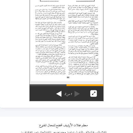
1
من
2
معظم مجلات الأرشيف تخضع للمجال المفتوح
نلتزم بالنسبة للمؤلف الذي لم نتواصل معه بنصوص المادة العاشرة من اتفاقية برن