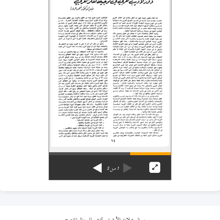
1
من
3