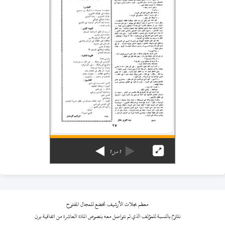
1
من
1
معظم مجلات الأرشيف تخضع للمجال المفتوح
نلتزم بالنسبة للمؤلف الذي لم نتواصل معه بنصوص المادة العاشرة من اتفاقية برن