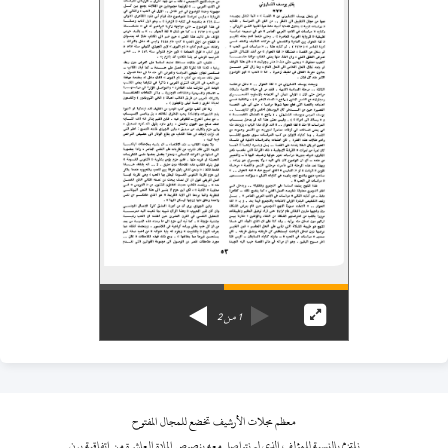
1
من
2
معظم مجلات الأرشيف تخضع للمجال المفتوح
نلتزم بالنسبة للمؤلف الذي لم نتواصل معه بنصوص المادة العاشرة من اتفاقية برن