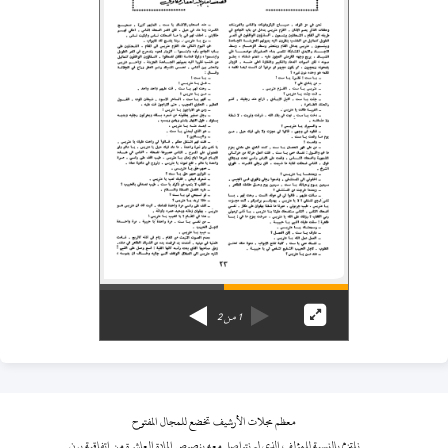
1
من
2
معظم مجلات الأرشيف تخضع للمجال المفتوح
نلتزم بالنسبة للمؤلف الذي لم نتواصل معه بنصوص المادة العاشرة من اتفاقية برن