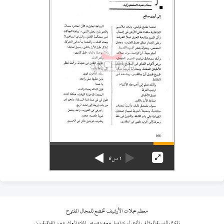
1
من
6
معظم مجلات الأرشيف تخضع للمجال المفتوح
نلتزم بالنسبة للمؤلف الذي لم نتواصل معه بنصوص المادة العاشرة من اتفاقية برن