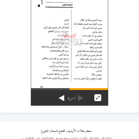
1
من
2
معظم مجلات الأرشيف تخضع للمجال المفتوح
نلتزم بالنسبة للمؤلف الذي لم نتواصل معه بنصوص المادة العاشرة من اتفاقية برن