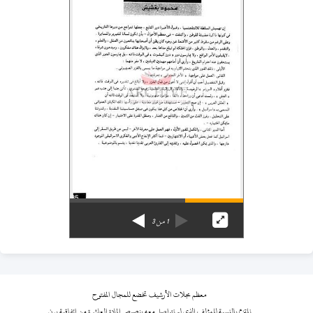
1
من
3
معظم مجلات الأرشيف تخضع للمجال المفتوح
نلتزم بالنسبة للمؤلف الذي لم نتواصل معه بنصوص المادة العاشرة من اتفاقية برن