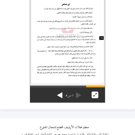
1
من
4
معظم مجلات الأرشيف تخضع للمجال المفتوح
نلتزم بالنسبة للمؤلف الذي لم نتواصل معه بنصوص المادة العاشرة من اتفاقية برن