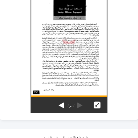
1
من
1