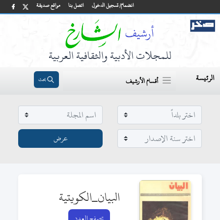
انضمام/ تسجيل الدخول
اتصل بنا
مواقع صديقة
للمجلات الأدبية والثقافية العربية
الرئيسة
بحث
أقسام الأرشيف
البيان_الكويتية
تصفح العدد