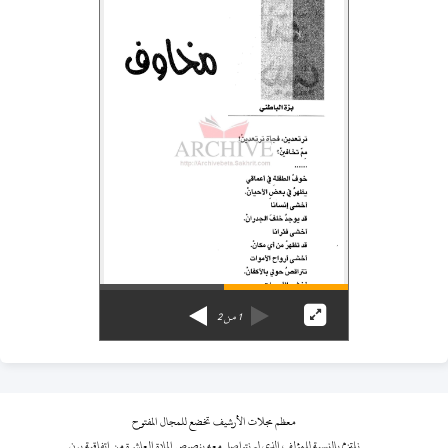
1
من
2
معظم مجلات الأرشيف تخضع للمجال المفتوح
نلتزم بالنسبة للمؤلف الذي لم نتواصل معه بنصوص المادة العاشرة من اتفاقية برن