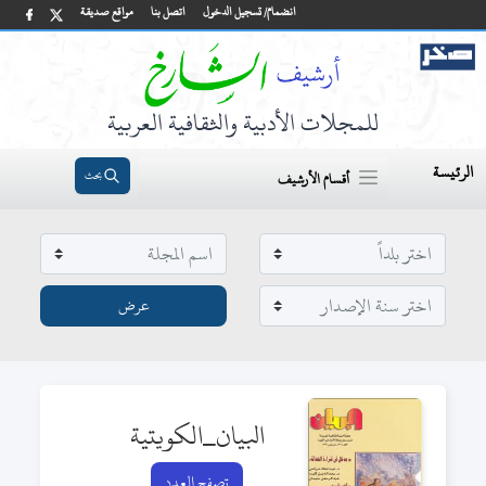
انضمام/ تسجيل الدخول
اتصل بنا
مواقع صديقة
للمجلات الأدبية والثقافية العربية
الرئيسة
بحث
أقسام الأرشيف
البيان_الكويتية
تصفح العدد