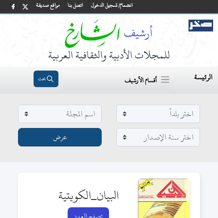
انضمام/ تسجيل الدخول
اتصل بنا
مواقع صديقة
للمجلات الأدبية والثقافية العربية
الرئيسة
بحث
أقسام الأرشيف
البيان_الكويتية
تصفح العدد