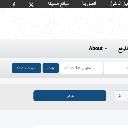
يل الدخول
اتصل بنا
مواقع صديقة
لموقع
About
بحث
البحث المتقدم