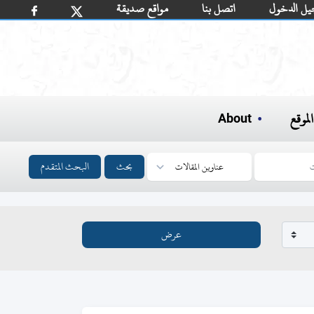
يل الدخول
اتصل بنا
مواقع صديقة
لموقع
About
بحث
البحث المتقدم