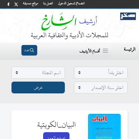
انضمام/ تسجيل الدخول
اتصل بنا
مواقع صديقة
للمجلات الأدبية والثقافية العربية
الرئيسة
بحث
أقسام الأرشيف
البيان_الكويتية
تصفح العدد