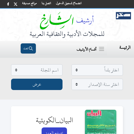
انضمام/ تسجيل الدخول
اتصل بنا
مواقع صديقة
للمجلات الأدبية والثقافية العربية
الرئيسة
بحث
أقسام الأرشيف
البيان_الكويتية
تصفح العدد