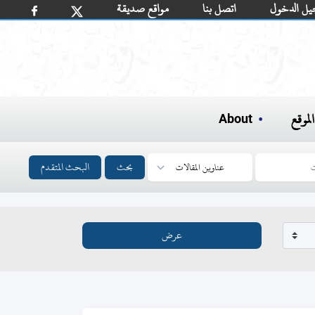
يل الدخول
اتصل بنا
مواقع صديقة
لموقع
About
بحث
البحث المتقدم