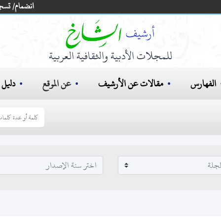
انضمام/ تسج
للمجلات الأدبية والثقافية العربية
الفهارس
مقالات عن الأرشيف
عن الموقع
دليل ا