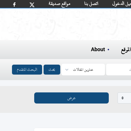
يل الدخول
اتصل بنا
مواقع صديقة
لموقع
About
بحث
البحث المتقدم