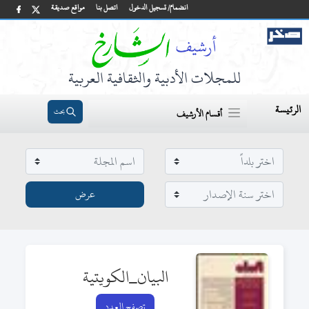
انضمام/ تسجيل الدخول
اتصل بنا
مواقع صديقة
للمجلات الأدبية والثقافية العربية
الرئيسة
بحث
أقسام الأرشيف
البيان_الكويتية
تصفح العدد