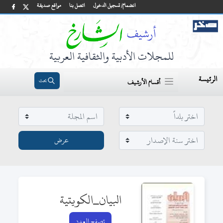
انضمام/ تسجيل الدخول
اتصل بنا
مواقع صديقة
للمجلات الأدبية والثقافية العربية
الرئيسة
بحث
أقسام الأرشيف
البيان_الكويتية
تصفح العدد