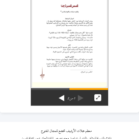
1
من
2
معظم مجلات الأرشيف تخضع للمجال المفتوح
نلتزم بالنسبة للمؤلف الذي لم نتواصل معه بنصوص المادة العاشرة من اتفاقية برن