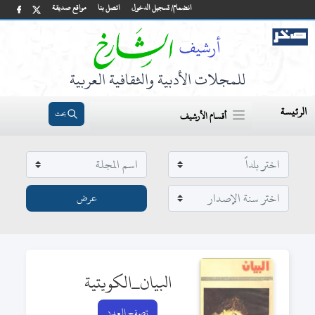
انضمام/ تسجيل الدخول
اتصل بنا
مواقع صديقة
للمجلات الأدبية والثقافية العربية
الرئيسة
بحث
أقسام الأرشيف
البيان_الكويتية
تصفح العدد