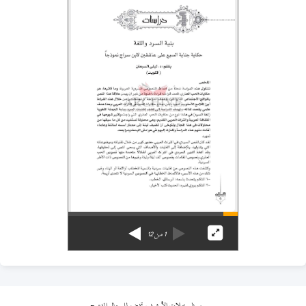
1
من
12