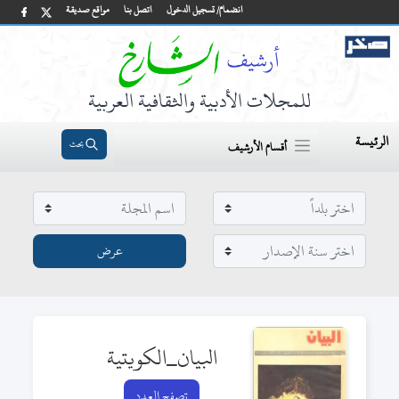
انضمام/ تسجيل الدخول
اتصل بنا
مواقع صديقة
للمجلات الأدبية والثقافية العربية
الرئيسة
بحث
أقسام الأرشيف
البيان_الكويتية
تصفح العدد