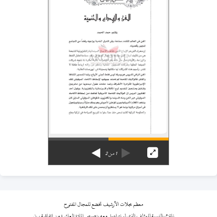
1
من
2
معظم مجلات الأرشيف تخضع للمجال المفتوح
نلتزم بالنسبة للمؤلف الذي لم نتواصل معه بنصوص المادة العاشرة من اتفاقية برن