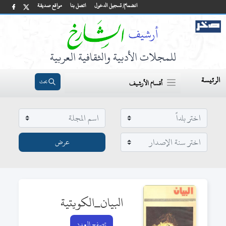
انضمام/ تسجيل الدخول
اتصل بنا
مواقع صديقة
للمجلات الأدبية والثقافية العربية
الرئيسة
بحث
أقسام الأرشيف
البيان_الكويتية
تصفح العدد