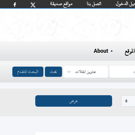
يل الدخول
اتصل بنا
مواقع صديقة
لموقع
About
بحث
البحث المتقدم