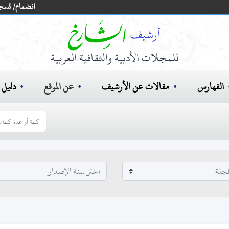
انضمام/ تسج
للمجلات الأدبية والثقافية العربية
الفهارس
مقالات عن الأرشيف
عن الموقع
دليل ا