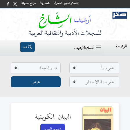
انضمام/ تسجيل الدخول
اتصل بنا
مواقع صديقة
للمجلات الأدبية والثقافية العربية
الرئيسة
بحث
أقسام الأرشيف
البيان_الكويتية
تصفح العدد