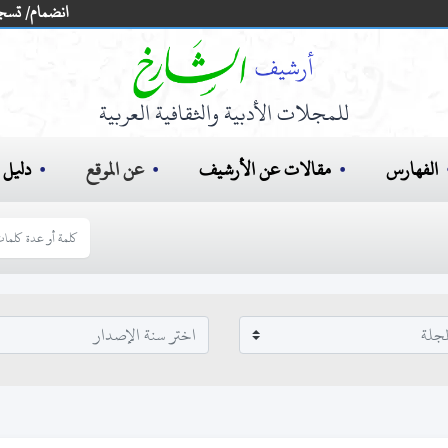
انضمام/ تسج
للمجلات الأدبية والثقافية العربية
الفهارس
مقالات عن الأرشيف
عن الموقع
دليل ا