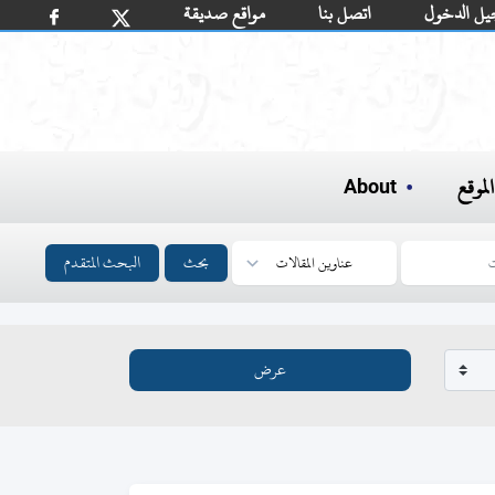
يل الدخول
اتصل بنا
مواقع صديقة
لموقع
About
بحث
البحث المتقدم