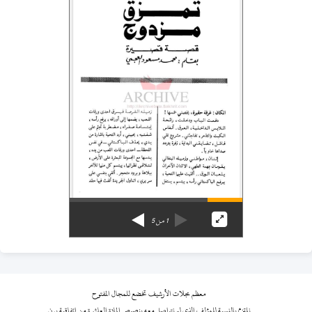
1
من
5
معظم مجلات الأرشيف تخضع للمجال المفتوح
نلتزم بالنسبة للمؤلف الذي لم نتواصل معه بنصوص المادة العاشرة من اتفاقية برن