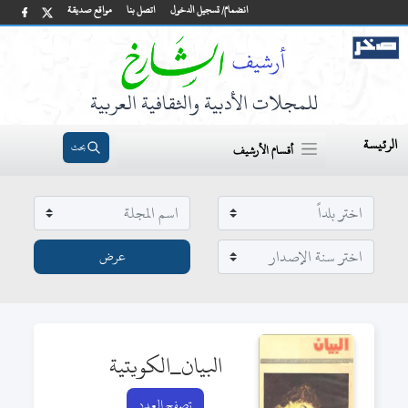
انضمام/ تسجيل الدخول
اتصل بنا
مواقع صديقة
للمجلات الأدبية والثقافية العربية
الرئيسة
بحث
أقسام الأرشيف
البيان_الكويتية
تصفح العدد