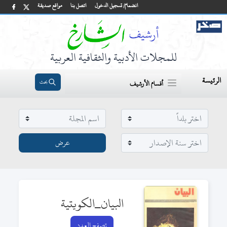
انضمام/ تسجيل الدخول
اتصل بنا
مواقع صديقة
للمجلات الأدبية والثقافية العربية
الرئيسة
بحث
أقسام الأرشيف
البيان_الكويتية
تصفح العدد