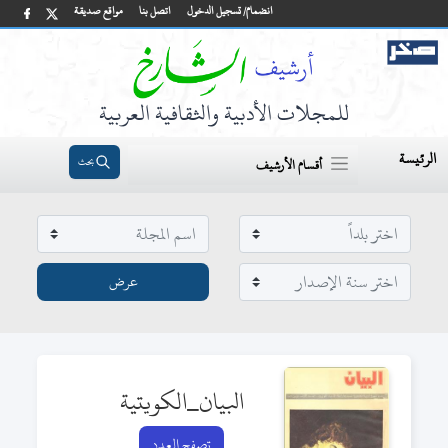
انضمام/ تسجيل الدخول
اتصل بنا
مواقع صديقة
للمجلات الأدبية والثقافية العربية
الرئيسة
بحث
أقسام الأرشيف
البيان_الكويتية
تصفح العدد