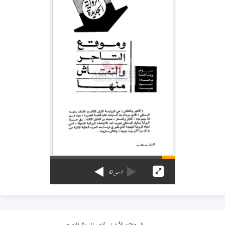
1
من
10