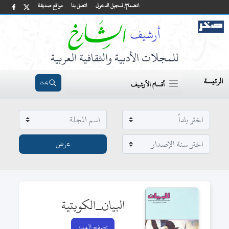
انضمام/ تسجيل الدخول
اتصل بنا
مواقع صديقة
للمجلات الأدبية والثقافية العربية
الرئيسة
بحث
أقسام الأرشيف
البيان_الكويتية
تصفح العدد