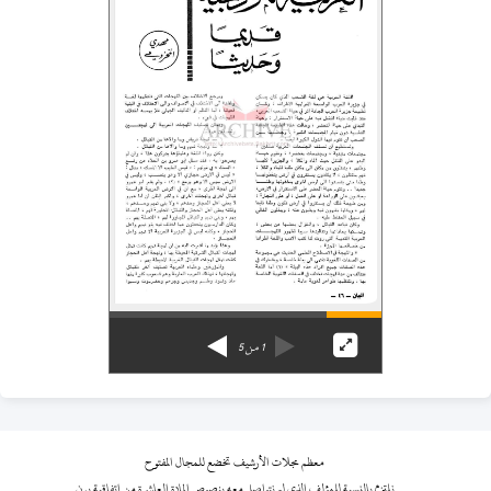
1
من
5
معظم مجلات الأرشيف تخضع للمجال المفتوح
نلتزم بالنسبة للمؤلف الذي لم نتواصل معه بنصوص المادة العاشرة من اتفاقية برن