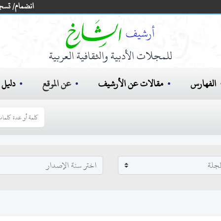
انضمام/ تسج
للمجلات الأدبية والثقافية العربية
الفهارس
مقالات عن الأرشيف
عن الموقع
دليل ا