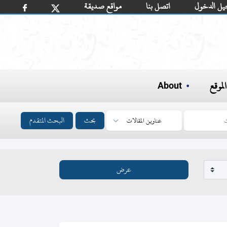
يل الدخول
اتصل بنا
مواقع صديقة
لموقع
About
بحث
البحث المتقدم