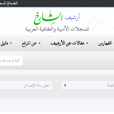
انضمام/ تسج
للمجلات الأدبية والثقافية العربية
الفهارس
مقالات عن الأرشيف
عن الموقع
دليل ا