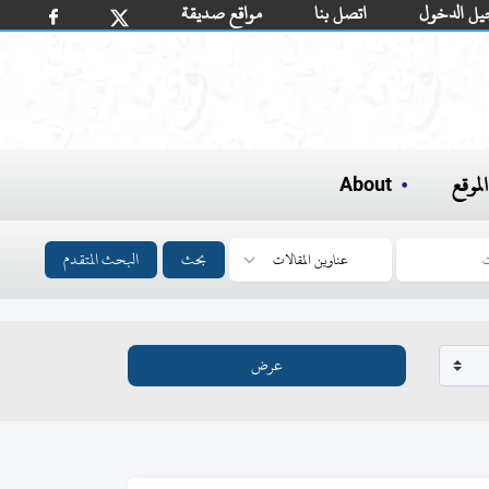
يل الدخول
اتصل بنا
مواقع صديقة
لموقع
About
بحث
البحث المتقدم