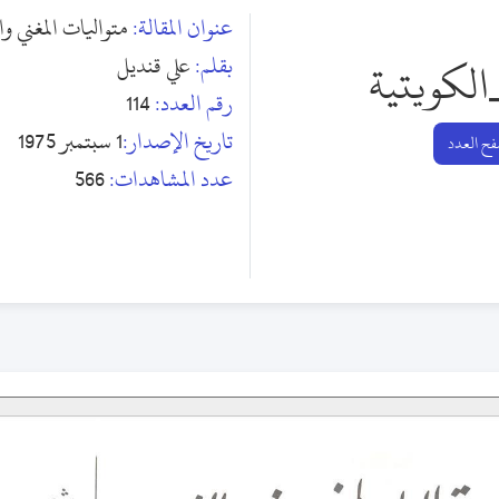
عنوان المقالة:
متواليات المغني و
بقلم:
علي قنديل
الكويتية
رقم العدد:
114
تاريخ الإصدار:
1 سبتمبر 1975
ح العدد
عدد المشاهدات:
566