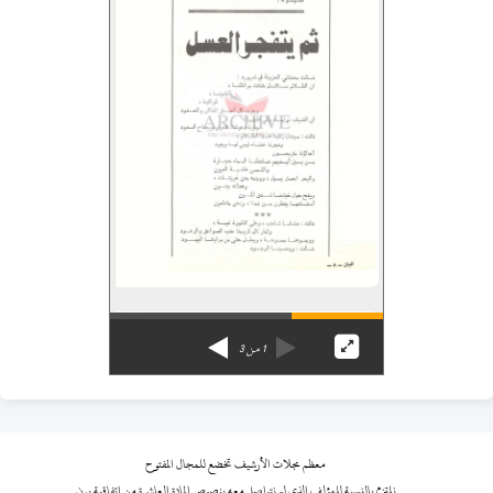
1
من
3
معظم مجلات الأرشيف تخضع للمجال المفتوح
نلتزم بالنسبة للمؤلف الذي لم نتواصل معه بنصوص المادة العاشرة من اتفاقية برن