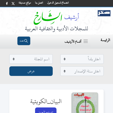
انضمام/ تسجيل الدخول
اتصل بنا
مواقع صديقة
للمجلات الأدبية والثقافية العربية
الرئيسة
بحث
أقسام الأرشيف
البيان_الكويتية
تصفح العدد