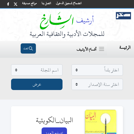
انضمام/ تسجيل الدخول
اتصل بنا
مواقع صديقة
للمجلات الأدبية والثقافية العربية
الرئيسة
بحث
أقسام الأرشيف
البيان_الكويتية
تصفح العدد