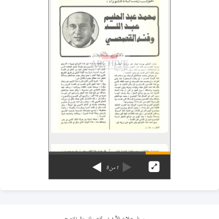
1
من
5