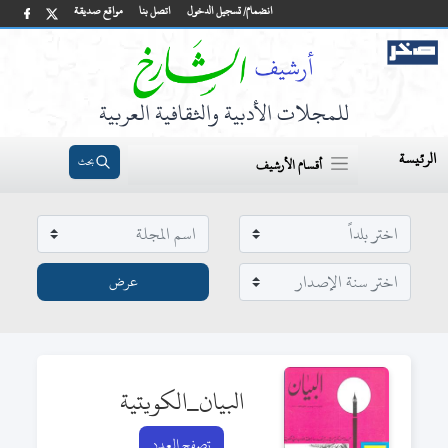
انضمام/ تسجيل الدخول
اتصل بنا
مواقع صديقة
للمجلات الأدبية والثقافية العربية
الرئيسة
بحث
أقسام الأرشيف
البيان_الكويتية
تصفح العدد