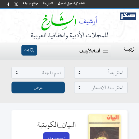
انضمام/ تسجيل الدخول
اتصل بنا
مواقع صديقة
للمجلات الأدبية والثقافية العربية
الرئيسة
بحث
أقسام الأرشيف
البيان_الكويتية
تصفح العدد