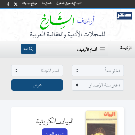
انضمام/ تسجيل الدخول
اتصل بنا
مواقع صديقة
للمجلات الأدبية والثقافية العربية
الرئيسة
بحث
أقسام الأرشيف
البيان_الكويتية
تصفح العدد