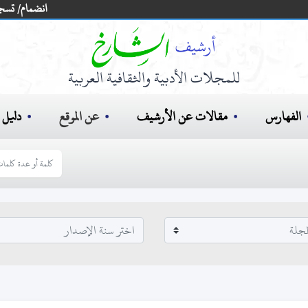
انضمام/ تسج
للمجلات الأدبية والثقافية العربية
الفهارس
مقالات عن الأرشيف
عن الموقع
دليل ا