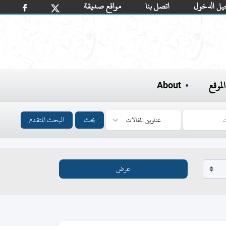
يل الدخول
اتصل بنا
مواقع صديقة
لموقع
About
بحث
البحث المتقدم