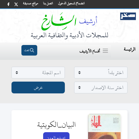
انضمام/ تسجيل الدخول
اتصل بنا
مواقع صديقة
للمجلات الأدبية والثقافية العربية
الرئيسة
بحث
أقسام الأرشيف
البيان_الكويتية
تصفح العدد