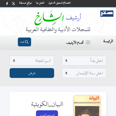
انضمام/ تسجيل الدخول
اتصل بنا
مواقع صديقة
للمجلات الأدبية والثقافية العربية
الرئيسة
بحث
أقسام الأرشيف
البيان_الكويتية
تصفح العدد