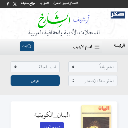
انضمام/ تسجيل الدخول
اتصل بنا
مواقع صديقة
للمجلات الأدبية والثقافية العربية
الرئيسة
بحث
أقسام الأرشيف
البيان_الكويتية
تصفح العدد