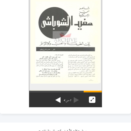
1
من
4