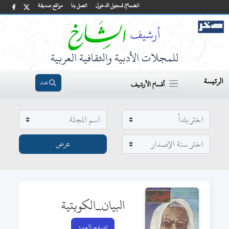
انضمام/ تسجيل الدخول
اتصل بنا
مواقع صديقة
للمجلات الأدبية والثقافية العربية
الرئيسة
بحث
أقسام الأرشيف
البيان_الكويتية
تصفح العدد