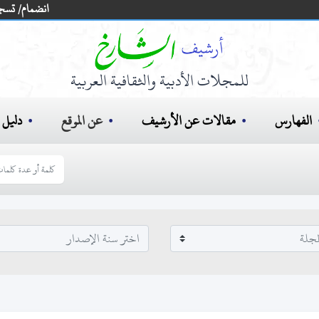
انضمام/ تسج
للمجلات الأدبية والثقافية العربية
الفهارس
مقالات عن الأرشيف
عن الموقع
دليل ا