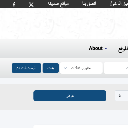
يل الدخول
اتصل بنا
مواقع صديقة
لموقع
About
بحث
البحث المتقدم