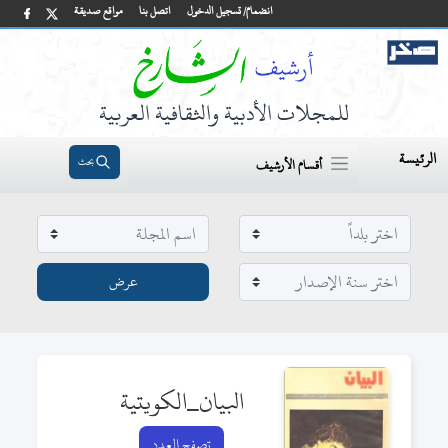
انضمام/ تسجيل الدخول
اتصل بنا
مواقع صديقة
للمجلات الأدبية والثقافية العربية
الرئيسة
بحث
أقسام الأرشيف
البيان_الكويتية
تصفح العدد